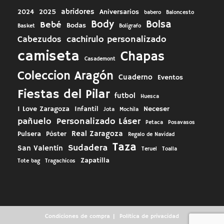
abridores
2024
2025
Aniversarios
babero
Baloncesto
Body
Bolsa
Bebé
Bodas
Basket
Boligrafo
cachirulo personalizado
Cabezudos
camiseta
Chapas
Casademont
Coleccion Aragón
Cuaderno
Eventos
Fiestas del Pilar
futbol
Huesca
I Love Zaragoza
Infantil
Neceser
Jota
Mochila
pañuelo
Personalizado Láser
Petaca
Posavasos
Real Zaragoza
Pulsera
Póster
Regalo de Navidad
Taza
Sudadera
San Valentín
Teruel
Toalla
Zapatilla
Tote bag
Tragachicos
Condiciones de compra
Política de privacidad