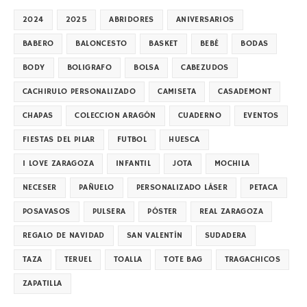
2024
2025
ABRIDORES
ANIVERSARIOS
BABERO
BALONCESTO
BASKET
BEBÉ
BODAS
BODY
BOLIGRAFO
BOLSA
CABEZUDOS
CACHIRULO PERSONALIZADO
CAMISETA
CASADEMONT
CHAPAS
COLECCION ARAGÓN
CUADERNO
EVENTOS
FIESTAS DEL PILAR
FUTBOL
HUESCA
I LOVE ZARAGOZA
INFANTIL
JOTA
MOCHILA
NECESER
PAÑUELO
PERSONALIZADO LÁSER
PETACA
POSAVASOS
PULSERA
PÓSTER
REAL ZARAGOZA
REGALO DE NAVIDAD
SAN VALENTÍN
SUDADERA
TAZA
TERUEL
TOALLA
TOTE BAG
TRAGACHICOS
ZAPATILLA