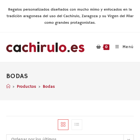
Ir
al
Regalos personalizados diseñados con mucho mimo y enfocados en la
contenido
tradición aragonesa del uso del Cachirulo, Zaragoza y su Virgen del Pilar
como grandes protagonistas.
Menú
0
BODAS
>
Productos
>
Bodas
Ordenar por los últimos