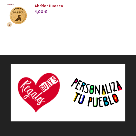
Abridor Huesca
4,00
€