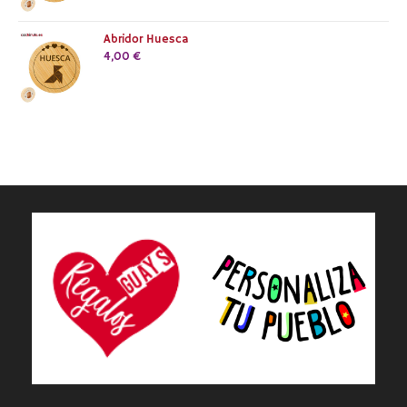
Abridor Huesca
4,00
€