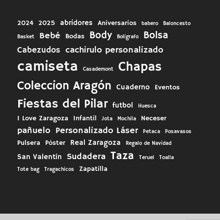
abridores
2024
2025
Aniversarios
babero
Baloncesto
Body
Bolsa
Bebé
Bodas
Basket
Boligrafo
cachirulo personalizado
Cabezudos
camiseta
Chapas
Casademont
Coleccion Aragón
Cuaderno
Eventos
Fiestas del Pilar
futbol
Huesca
I Love Zaragoza
Infantil
Neceser
Jota
Mochila
pañuelo
Personalizado Láser
Petaca
Posavasos
Real Zaragoza
Pulsera
Póster
Regalo de Navidad
Taza
Sudadera
San Valentín
Teruel
Toalla
Zapatilla
Tote bag
Tragachicos