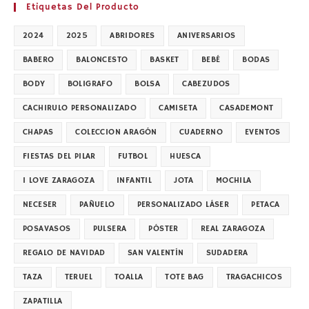
se
Etiquetas Del Producto
pueden
elegir
en
2024
2025
ABRIDORES
ANIVERSARIOS
la
página
de
BABERO
BALONCESTO
BASKET
BEBÉ
BODAS
producto
BODY
BOLIGRAFO
BOLSA
CABEZUDOS
CACHIRULO PERSONALIZADO
CAMISETA
CASADEMONT
CHAPAS
COLECCION ARAGÓN
CUADERNO
EVENTOS
FIESTAS DEL PILAR
FUTBOL
HUESCA
I LOVE ZARAGOZA
INFANTIL
JOTA
MOCHILA
NECESER
PAÑUELO
PERSONALIZADO LÁSER
PETACA
POSAVASOS
PULSERA
PÓSTER
REAL ZARAGOZA
REGALO DE NAVIDAD
SAN VALENTÍN
SUDADERA
TAZA
TERUEL
TOALLA
TOTE BAG
TRAGACHICOS
ZAPATILLA