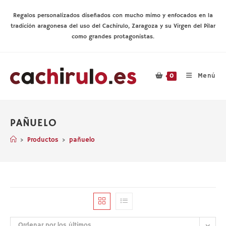
Ir
al
Regalos personalizados diseñados con mucho mimo y enfocados en la
contenido
tradición aragonesa del uso del Cachirulo, Zaragoza y su Virgen del Pilar
como grandes protagonistas.
Menú
0
PAÑUELO
>
Productos
>
pañuelo
Ordenar por los últimos