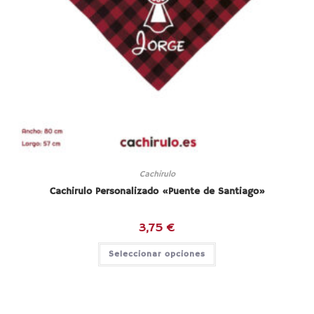
Cachirulo
Cachirulo Personalizado «Puente de Santiago»
3,75
€
Este
Seleccionar opciones
producto
tiene
múltiples
variantes.
Las
opciones