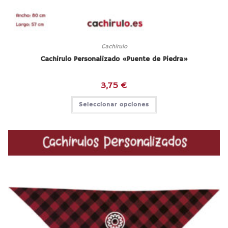
Cachirulo
Cachirulo Personalizado «Puente de Piedra»
3,75
€
Este
Seleccionar opciones
producto
tiene
múltiples
variantes.
Las
opciones
se
pueden
elegir
en
la
página
de
producto