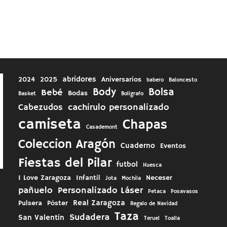
abridores
2024
2025
Aniversarios
babero
Baloncesto
Body
Bolsa
Bebé
Bodas
Basket
Boligrafo
cachirulo personalizado
Cabezudos
camiseta
Chapas
Casademont
Coleccion Aragón
Cuaderno
Eventos
Fiestas del Pilar
futbol
Huesca
I Love Zaragoza
Infantil
Neceser
Jota
Mochila
pañuelo
Personalizado Láser
Petaca
Posavasos
Real Zaragoza
Pulsera
Póster
Regalo de Navidad
Taza
Sudadera
San Valentín
Teruel
Toalla