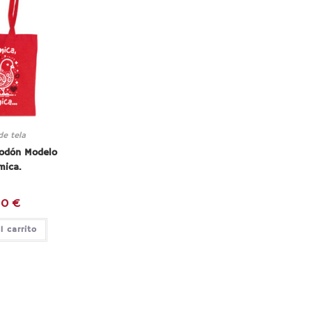
de tela
godón Modelo
mica.
00
€
l carrito