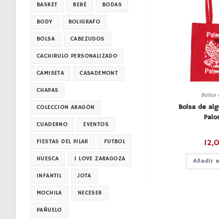
BASKET
BEBÉ
BODAS
BODY
BOLIGRAFO
BOLSA
CABEZUDOS
CACHIRULO PERSONALIZADO
CAMISETA
CASADEMONT
CHAPAS
Bolsa 
Bolsa de al
COLECCION ARAGÓN
Palo
CUADERNO
EVENTOS
12,
FIESTAS DEL PILAR
FUTBOL
HUESCA
I LOVE ZARAGOZA
Añadir a
INFANTIL
JOTA
MOCHILA
NECESER
PAÑUELO