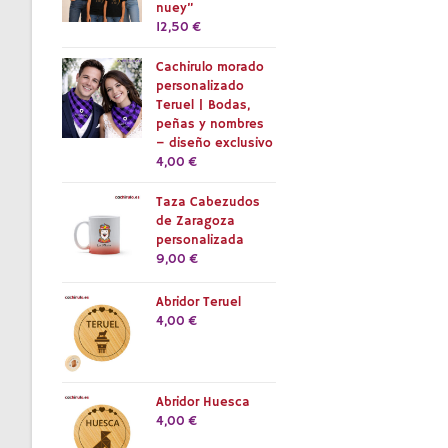
nuey”
12,50
€
Cachirulo morado
personalizado
Teruel | Bodas,
peñas y nombres
– diseño exclusivo
4,00
€
Taza Cabezudos
de Zaragoza
personalizada
9,00
€
Abridor Teruel
4,00
€
Abridor Huesca
4,00
€