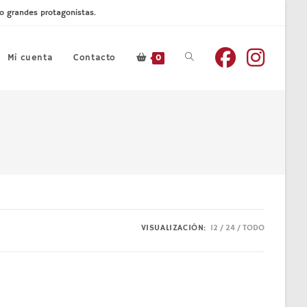
mo grandes protagonistas.
Mi cuenta
Contacto
Alternar
0
búsqueda
de
la
VISUALIZACIÓN:
12
24
TODO
web