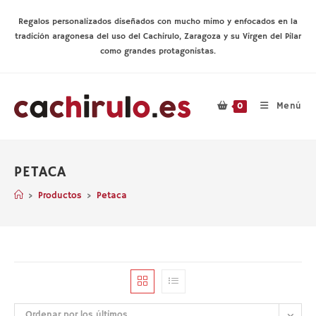
Ir
al
Regalos personalizados diseñados con mucho mimo y enfocados en la
contenido
tradición aragonesa del uso del Cachirulo, Zaragoza y su Virgen del Pilar
como grandes protagonistas.
Menú
0
PETACA
>
Productos
>
Petaca
Ordenar por los últimos