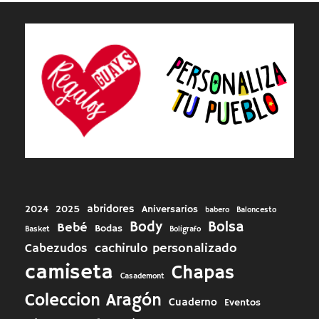
abridores
2024
2025
Aniversarios
babero
Baloncesto
Body
Bolsa
Bebé
Bodas
Basket
Boligrafo
cachirulo personalizado
Cabezudos
camiseta
Chapas
Casademont
Coleccion Aragón
Cuaderno
Eventos