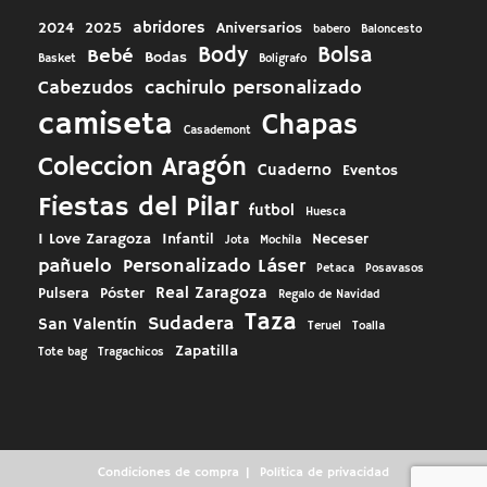
abridores
2024
2025
Aniversarios
babero
Baloncesto
Body
Bolsa
Bebé
Bodas
Basket
Boligrafo
cachirulo personalizado
Cabezudos
camiseta
Chapas
Casademont
Coleccion Aragón
Cuaderno
Eventos
Fiestas del Pilar
futbol
Huesca
I Love Zaragoza
Infantil
Neceser
Jota
Mochila
pañuelo
Personalizado Láser
Petaca
Posavasos
Real Zaragoza
Pulsera
Póster
Regalo de Navidad
Taza
Sudadera
San Valentín
Teruel
Toalla
Zapatilla
Tote bag
Tragachicos
Condiciones de compra
Política de privacidad