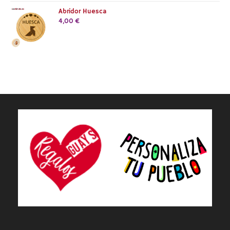
Abridor Huesca
4,00
€