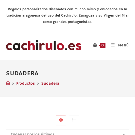
Ir
al
Regalos personalizados diseñados con mucho mimo y enfocados en la
contenido
tradición aragonesa del uso del Cachirulo, Zaragoza y su Virgen del Pilar
como grandes protagonistas.
Menú
0
SUDADERA
>
Productos
>
Sudadera
Ordenar por los últimos