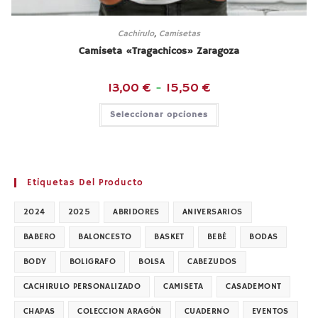
Cachirulo
,
Camisetas
Camiseta «Tragachicos» Zaragoza
Rango
13,00
€
-
15,50
€
de
precios:
Este
Seleccionar opciones
desde
producto
13,00 €
tiene
hasta
múltiples
15,50 €
variantes.
Las
opciones
se
Etiquetas Del Producto
pueden
elegir
en
2024
2025
ABRIDORES
ANIVERSARIOS
la
página
de
BABERO
BALONCESTO
BASKET
BEBÉ
BODAS
producto
BODY
BOLIGRAFO
BOLSA
CABEZUDOS
CACHIRULO PERSONALIZADO
CAMISETA
CASADEMONT
CHAPAS
COLECCION ARAGÓN
CUADERNO
EVENTOS