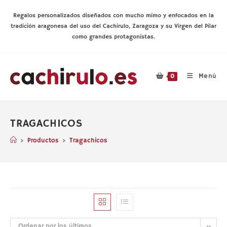
Ir
al
Regalos personalizados diseñados con mucho mimo y enfocados en la
contenido
tradición aragonesa del uso del Cachirulo, Zaragoza y su Virgen del Pilar
como grandes protagonistas.
Menú
0
TRAGACHICOS
>
Productos
>
Tragachicos
Ordenar por los últimos