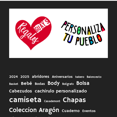
abridores
2024
2025
Aniversarios
babero
Baloncesto
Body
Bolsa
Bebé
Bodas
Basket
Boligrafo
cachirulo personalizado
Cabezudos
camiseta
Chapas
Casademont
Coleccion Aragón
Cuaderno
Eventos