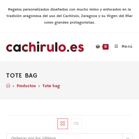
Ir
al
Regalos personalizados diseñados con mucho mimo y enfocados en la
contenido
tradición aragonesa del uso del Cachirulo, Zaragoza y su Virgen del Pilar
como grandes protagonistas.
Menú
0
TOTE BAG
>
Productos
>
Tote bag
Ordenar por los últimos