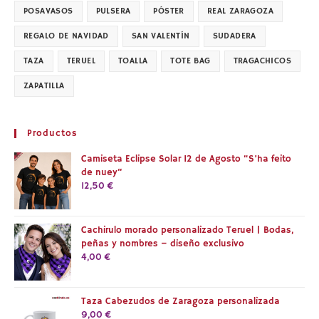
POSAVASOS
PULSERA
PÓSTER
REAL ZARAGOZA
REGALO DE NAVIDAD
SAN VALENTÍN
SUDADERA
TAZA
TERUEL
TOALLA
TOTE BAG
TRAGACHICOS
ZAPATILLA
Productos
Camiseta Eclipse Solar 12 de Agosto “S’ha feito
de nuey”
12,50
€
Cachirulo morado personalizado Teruel | Bodas,
peñas y nombres – diseño exclusivo
4,00
€
Taza Cabezudos de Zaragoza personalizada
9,00
€