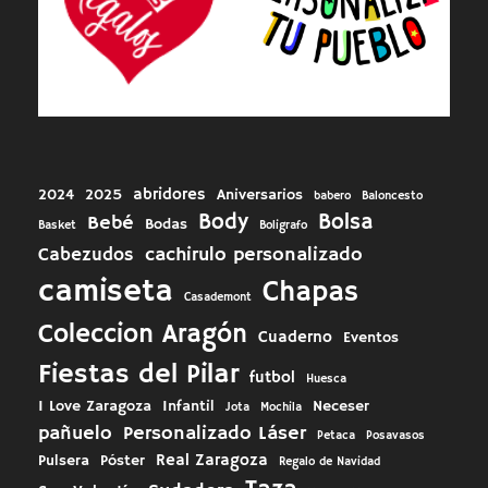
abridores
2024
2025
Aniversarios
babero
Baloncesto
Body
Bolsa
Bebé
Bodas
Basket
Boligrafo
cachirulo personalizado
Cabezudos
camiseta
Chapas
Casademont
Coleccion Aragón
Cuaderno
Eventos
Fiestas del Pilar
futbol
Huesca
I Love Zaragoza
Infantil
Neceser
Jota
Mochila
pañuelo
Personalizado Láser
Petaca
Posavasos
Real Zaragoza
Pulsera
Póster
Regalo de Navidad