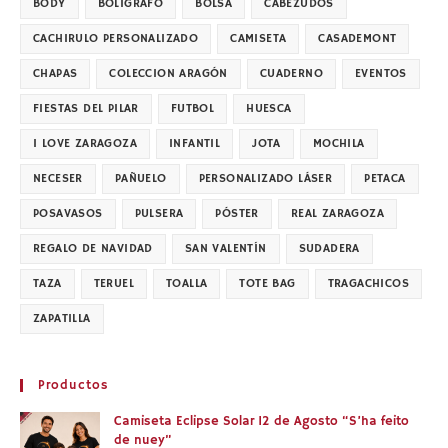
BODY
BOLIGRAFO
BOLSA
CABEZUDOS
CACHIRULO PERSONALIZADO
CAMISETA
CASADEMONT
CHAPAS
COLECCION ARAGÓN
CUADERNO
EVENTOS
FIESTAS DEL PILAR
FUTBOL
HUESCA
I LOVE ZARAGOZA
INFANTIL
JOTA
MOCHILA
NECESER
PAÑUELO
PERSONALIZADO LÁSER
PETACA
POSAVASOS
PULSERA
PÓSTER
REAL ZARAGOZA
REGALO DE NAVIDAD
SAN VALENTÍN
SUDADERA
TAZA
TERUEL
TOALLA
TOTE BAG
TRAGACHICOS
ZAPATILLA
Productos
Camiseta Eclipse Solar 12 de Agosto “S’ha feito
de nuey”