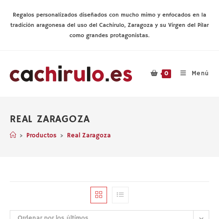
Ir
al
Regalos personalizados diseñados con mucho mimo y enfocados en la
contenido
tradición aragonesa del uso del Cachirulo, Zaragoza y su Virgen del Pilar
como grandes protagonistas.
Menú
0
REAL ZARAGOZA
>
Productos
>
Real Zaragoza
Ordenar por los últimos