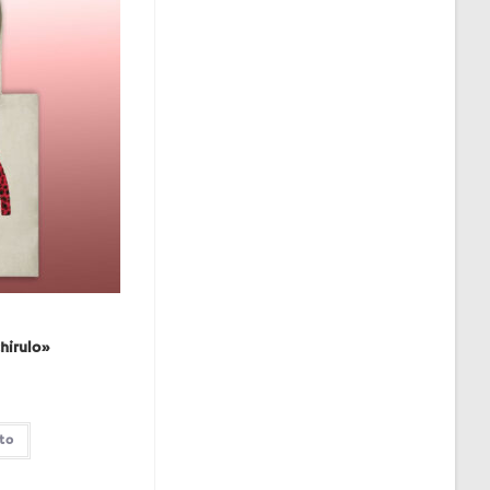
hirulo»
ito