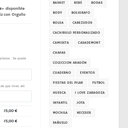
BASKET
BEBÉ
BODAS
s
» disponible
BODY
BOLIGRAFO
íz
con Orgullo
BOLSA
CABEZUDOS
CACHIRULO PERSONALIZADO
CAMISETA
CASADEMONT
CHAPAS
fariense . Se puede
COLECCION ARAGÓN
CUADERNO
EVENTOS
FIESTAS DEL PILAR
FUTBOL
de que vives alli.
HUESCA
I LOVE ZARAGOZA
INFANTIL
JOTA
15,00
€
MOCHILA
NECESER
15,00
€
PAÑUELO