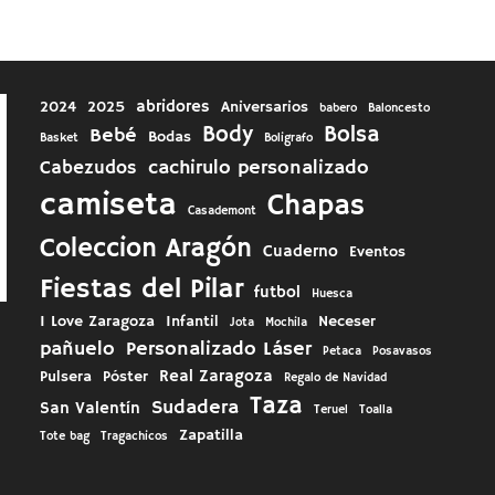
abridores
2024
2025
Aniversarios
babero
Baloncesto
Body
Bolsa
Bebé
Bodas
Basket
Boligrafo
cachirulo personalizado
Cabezudos
camiseta
Chapas
Casademont
Coleccion Aragón
Cuaderno
Eventos
Fiestas del Pilar
futbol
Huesca
I Love Zaragoza
Infantil
Neceser
Jota
Mochila
pañuelo
Personalizado Láser
Petaca
Posavasos
Real Zaragoza
Pulsera
Póster
Regalo de Navidad
Taza
Sudadera
San Valentín
Teruel
Toalla
Zapatilla
Tote bag
Tragachicos