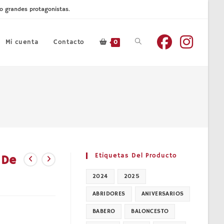
mo grandes protagonistas.
Mi cuenta
Contacto
Alternar
0
búsqueda
de
la
Etiquetas Del Producto
«De
2024
2025
web
ABRIDORES
ANIVERSARIOS
BABERO
BALONCESTO