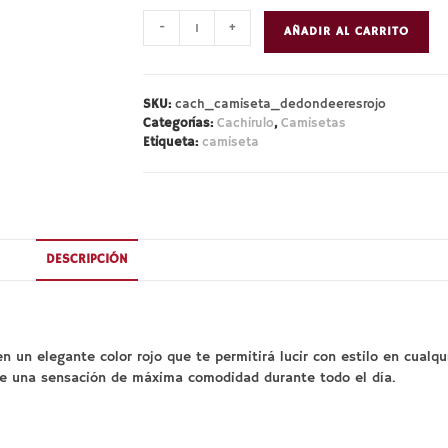
Camiseta
-
+
AÑADIR AL CARRITO
personalizada
«De
dónde
eres»
SKU:
cach_camiseta_dedondeeresrojo
–
Categorías:
Cachirulo
,
Camisetas
Etiqueta:
camiseta
Color
rojo
cantidad
DESCRIPCIÓN
n un elegante color rojo que te permitirá lucir con estilo en cualqu
te una sensación de máxima comodidad durante todo el día.