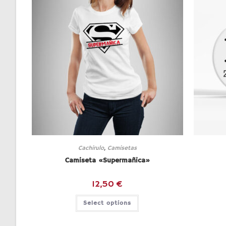
Cachirulo
,
Camisetas
Camiseta «Supermañica»
12,50
€
Select options