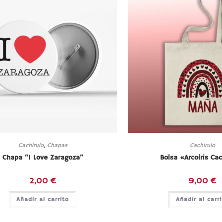
Cachirulo
,
Chapas
Cachirulo
Chapa “I Love Zaragoza”
Bolsa «Arcoiris Cac
2,00
€
9,00
€
Añadir al carrito
Añadir al carr