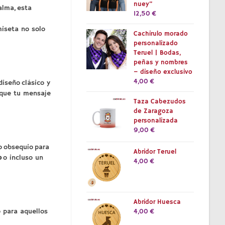
nuey”
alma, esta
12,50
€
miseta no solo
Cachirulo morado
personalizado
Teruel | Bodas,
peñas y nombres
– diseño exclusivo
4,00
€
diseño clásico y
o que tu mensaje
Taza Cabezudos
de Zaragoza
personalizada
9,00
€
o obsequio para
Abridor Teruel
o
o incluso un
4,00
€
Abridor Huesca
 para aquellos
4,00
€