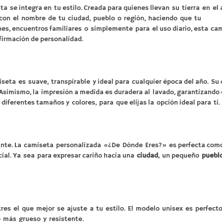
a se integra en tu estilo. Creada para quienes llevan su tierra en el 
a con el nombre de tu ciudad, pueblo o región, haciendo que tu
nes, encuentros familiares o simplemente para el uso diario, esta ca
firmación de personalidad.
ta es suave, transpirable y ideal para cualquier época del año. Su 
 Asimismo, la impresión a medida es duradera al lavado, garantizand
 diferentes tamaños y colores, para que elijas la opción ideal para ti.
n
evante. La camiseta personalizada «¿De Dónde Eres?» es perfecta com
ial. Ya sea para expresar cariño hacia una
ciudad
, un pequeño
puebl
s el que mejor se ajuste a tu estilo. El modelo unisex es perfecto
 más grueso y resistente.