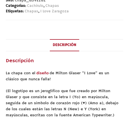
cantidad
SKU:
chapa_ILOVEZGZ
Categorías:
Cachirulo
,
Chapas
Etiquetas:
Chapas
,
I Love Zaragoza
DESCRIPCIÓN
Descripción
La chapa con el
diseño
de Milton Glaser “I Love” es un
clásico que nunca falla!
(El logotipo es un jeroglífico que fue creado por Milton
Glaser y que consiste en la letra I (Yo) en mayúscula,
seguida de un símbolo de corazón rojo (♥) (Amo a), debajo
de los cuales están las letras N (New) e Y (York) en
mayúsculas, escritas con la fuente American Typewriter.)