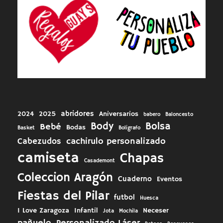
abridores
2024
2025
Aniversarios
babero
Baloncesto
Body
Bolsa
Bebé
Bodas
Basket
Boligrafo
cachirulo personalizado
Cabezudos
camiseta
Chapas
Casademont
Coleccion Aragón
Cuaderno
Eventos
Fiestas del Pilar
futbol
Huesca
I Love Zaragoza
Infantil
Neceser
Jota
Mochila
pañuelo
Personalizado Láser