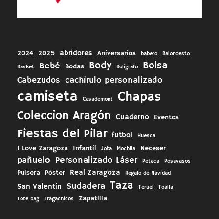
abridores
2024
2025
Aniversarios
babero
Baloncesto
Body
Bolsa
Bebé
Bodas
Basket
Boligrafo
cachirulo personalizado
Cabezudos
camiseta
Chapas
Casademont
Coleccion Aragón
Cuaderno
Eventos
Fiestas del Pilar
futbol
Huesca
I Love Zaragoza
Infantil
Neceser
Jota
Mochila
pañuelo
Personalizado Láser
Petaca
Posavasos
Real Zaragoza
Pulsera
Póster
Regalo de Navidad
Taza
Sudadera
San Valentín
Teruel
Toalla
Zapatilla
Tote bag
Tragachicos