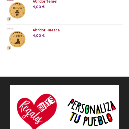
Abridor Teruel
4,00
€
Abridor Huesca
4,00
€