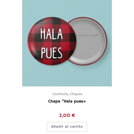
Cachirulo
,
Chapas
Chapa “Hala pues»
2,00
€
Añadir al carrito