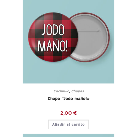
Cachirulo
,
Chapas
Chapa “Jodo maño!»
2,00
€
Añadir al carrito